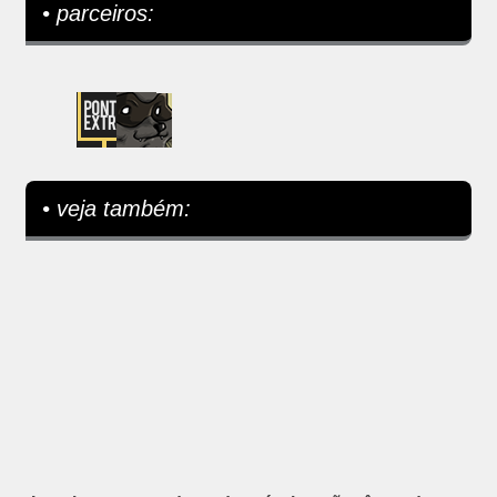
• parceiros:
• veja também: