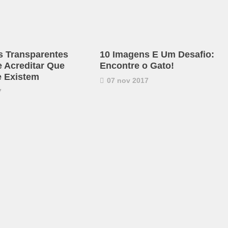
s Transparentes
10 Imagens E Um Desafio:
e Acreditar Que
Encontre o Gato!
 Existem
07 nov 2017
7