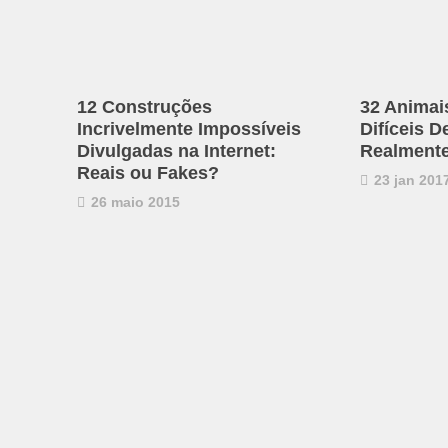
12 Construções
32 Animai
Incrivelmente Impossíveis
Difíceis D
Divulgadas na Internet:
Realmente
Reais ou Fakes?
23 jan 201
26 maio 2015