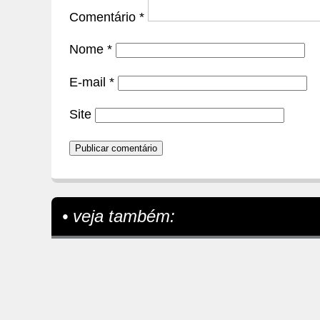
Comentário
*
Nome
*
E-mail
*
Site
• veja também: