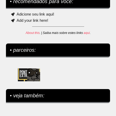
• recomendados para você:
Adicione seu link aqui!
Add your link here!
About this
. | Saiba mais sobre estes links
aqui
.
• parceiros:
• veja também: