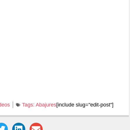
deos
Tags:
Abajures
[include slug="edit-post"]