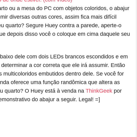
rto ou a mesa do PC com objetos coloridos, o abajur
r diversas outras cores, assim fica mais difícil
seu quarto? Segure Huey contra a parede, aperte-o
ue depois disso você o coloque em cima daquele seu
 abaixo dele com dois LEDs brancos escondidos e em
determinar a cor correta que ele irá assumir. Então
 multicoloridos embutidos dentro dele. Se você for
inda oferece uma função randômica que altera as
eu quarto? O Huey está à venda na
ThinkGeek
por
onstrativo do abajur a seguir. Legal! =]