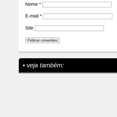
Nome
*
E-mail
*
Site
• veja também: