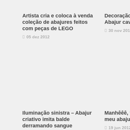
Artista cria e coloca à venda
Decoração
coleção de abajures feitos
Abajur ca
com peças de LEGO
30 nov 20
05 dez 2012
Iluminação sinistra – Abajur
Manhêêê, 
criativo imita balde
meu abaju
derramando sangue
19 jun 201