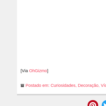
[Via
OhGizmo
]
Postado em:
Curiosidades
,
Decoração
,
Ví