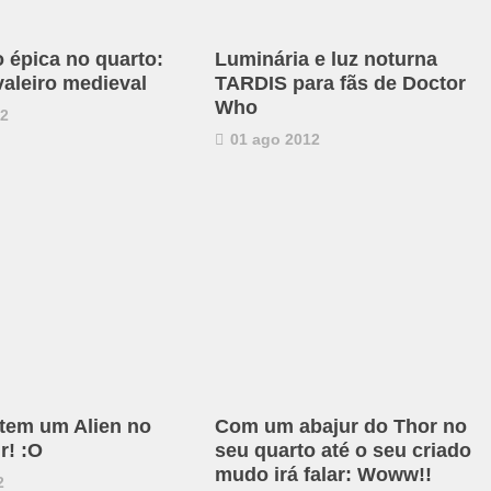
 épica no quarto:
Luminária e luz noturna
valeiro medieval
TARDIS para fãs de Doctor
Who
12
01 ago 2012
tem um Alien no
Com um abajur do Thor no
r! :O
seu quarto até o seu criado
mudo irá falar: Woww!!
2