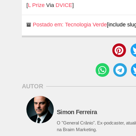
[
L Prize
Via
DVICE
]
Postado em:
Tecnologia Verde
[include slu
AUTOR
Simon Ferreira
O "General Crânio". Ex-podcaster, atualm
na Braim Marketing.