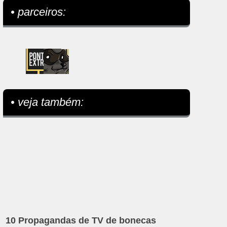
• parceiros:
• veja também:
10 Propagandas de TV de bonecas