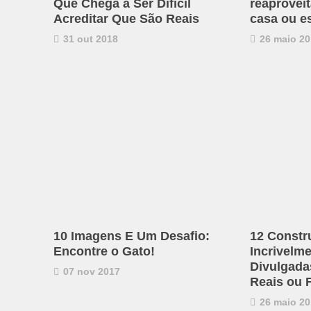
Que Chega a Ser Difícil
reaproveit
Acreditar Que São Reais
casa ou es
31 out 2018
26 maio 20
10 Imagens E Um Desafio:
12 Constr
Encontre o Gato!
Incrivelm
Divulgadas
07 nov 2017
Reais ou 
26 maio 20