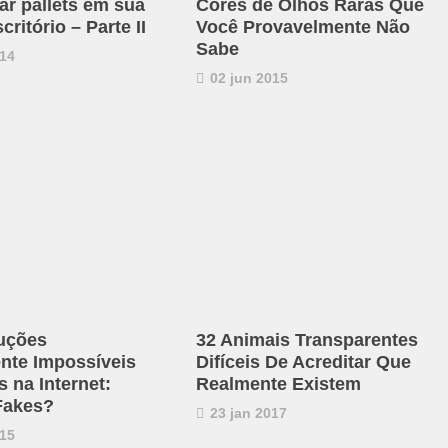
ar pallets em sua
Cores de Olhos Raras Que
critório – Parte II
Você Provavelmente Não
Sabe
14
02 jun 2015
uções
32 Animais Transparentes
ente Impossíveis
Difíceis De Acreditar Que
 na Internet:
Realmente Existem
Fakes?
23 jan 2017
15