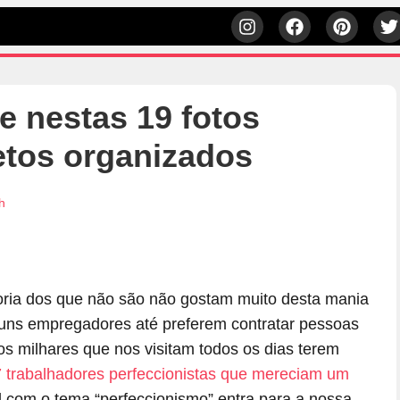
e nestas 19 fotos
etos organizados
h
ioria dos que não são não gostam muito desta mania
lguns empregadores até preferem contratar pessoas
os milhares que nos visitam todos os dias terem
 trabalhadores perfeccionistas que mereciam um
al com o tema “perfeccionismo” entra para a nossa