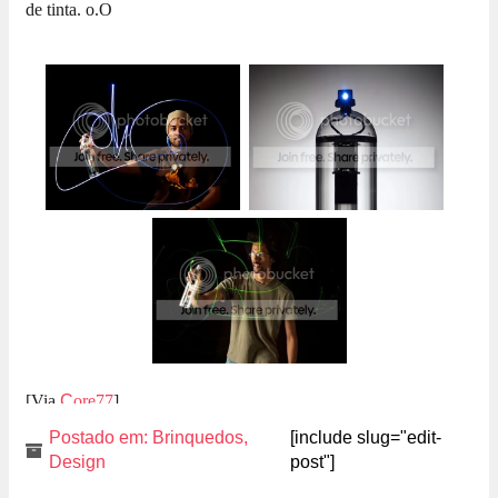
de tinta. o.O
[Via
C
ore77
]
Postado em:
Brinquedos
,
[include slug="edit-
Design
post"]