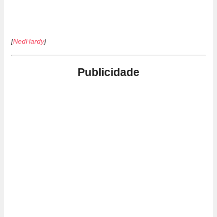
[
NedHardy
]
Publicidade