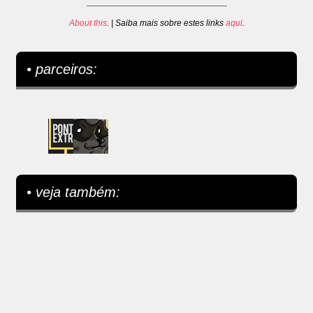
About this
. | Saiba mais sobre estes links
aqui
.
• parceiros:
• veja também: