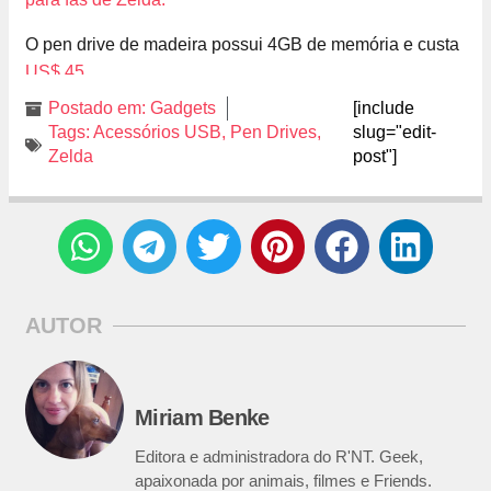
O pen drive de madeira possui 4GB de memória e custa
US$ 45
.
Postado em:
Gadgets
[include
Tags:
Acessórios USB
,
Pen Drives
,
slug="edit-
Zelda
post"]
AUTOR
Miriam Benke
Editora e administradora do R'NT. Geek,
apaixonada por animais, filmes e Friends.