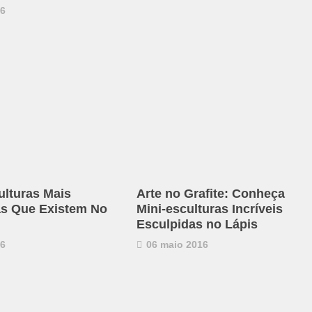
16
ulturas Mais
Arte no Grafite: Conheça
as Que Existem No
Mini-esculturas Incríveis
Esculpidas no Lápis
16
06 maio 2016