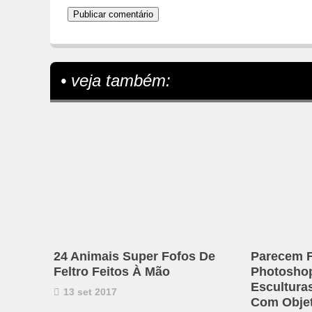
• veja também:
24 Animais Super Fofos De
Parecem F
Feltro Feitos À Mão
Photosho
Esculturas
13 set 2017
Com Objet