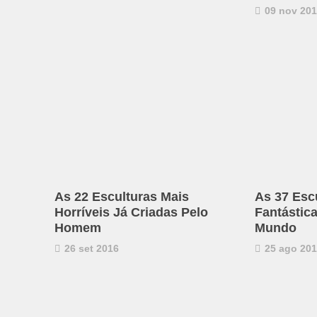
09 nov 20
As 22 Esculturas Mais
As 37 Esc
Horríveis Já Criadas Pelo
Fantástic
Homem
Mundo
26 set 2016
25 ago 20