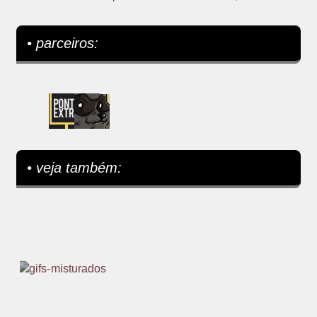
• parceiros:
• veja também: