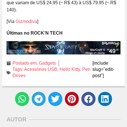
que variam de US$ 24.95 (~ R$ 43) à US$ 79.95 (~ R$
140).
[Via
Gizmodiva
]
Últimas no ROCK’N TECH
Postado em:
Gadgets
[include
Tags:
Acessórios USB
,
Hello Kitty
,
Pen
slug="edit-
Drives
post"]
AUTOR