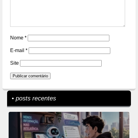
Nome
*
E-mail
*
Site
• posts recentes