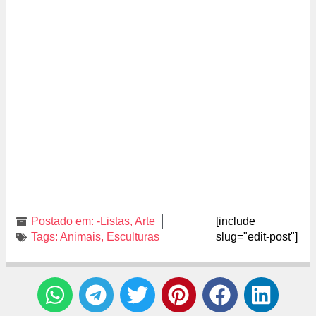
Postado em:
-Listas
,
Arte
[include
Tags:
Animais
,
Esculturas
slug="edit-post"]