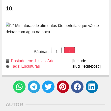
10.
Páginas:
1
2
Postado em:
-Listas
,
Arte
[include
Tags:
Esculturas
slug="edit-post"]
AUTOR