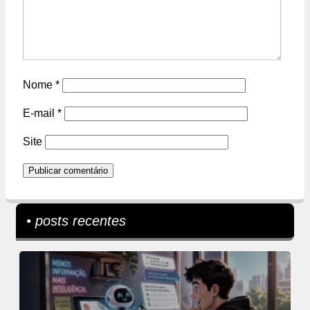
Nome
*
E-mail
*
Site
• posts recentes