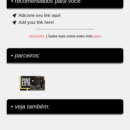
• recomendados para você:
Adicione seu link aqui!
Add your link here!
About this
. | Saiba mais sobre estes links
aqui
.
• parceiros:
• veja também: