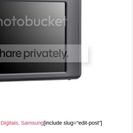
Digitais
,
Samsung
[include slug="edit-post"]