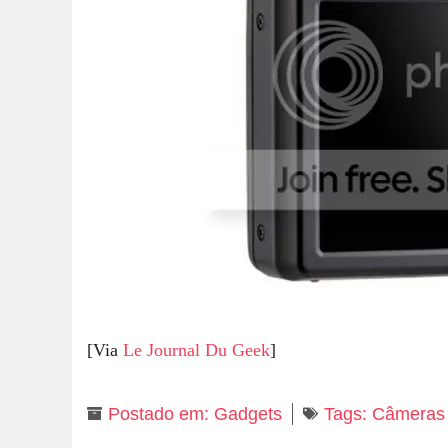
[Via
Le Journal Du Geek
]
Postado em:
Gadgets
Tags:
Câmeras 