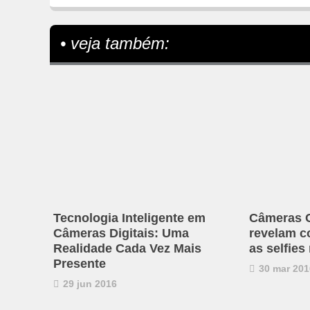
• veja também:
Tecnologia Inteligente em
Câmeras C
Câmeras Digitais: Uma
revelam c
Realidade Cada Vez Mais
as selfies
Presente
30 mar 201
29 jun 2016