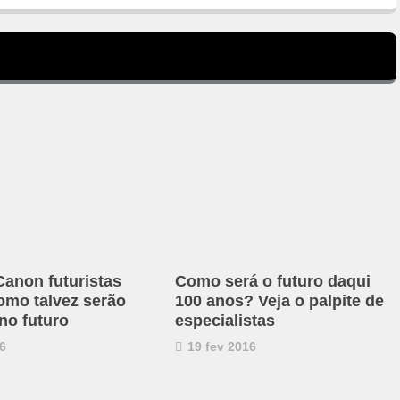
anon futuristas
Como será o futuro daqui
omo talvez serão
100 anos? Veja o palpite de
 no futuro
especialistas
6
19 fev 2016