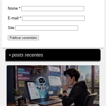
Nome
*
E-mail
*
Site
• posts recentes