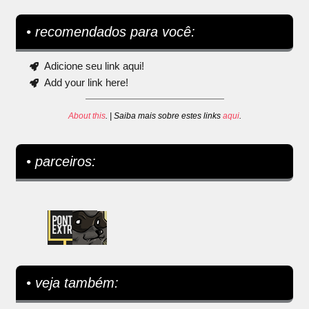
• recomendados para você:
Adicione seu link aqui!
Add your link here!
About this
. | Saiba mais sobre estes links
aqui
.
• parceiros:
• veja também: