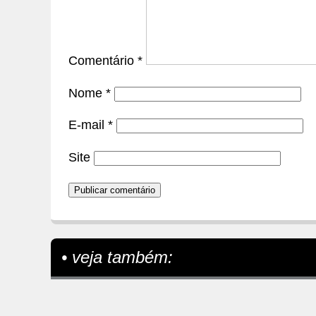
Comentário
*
Nome
*
E-mail
*
Site
• veja também: