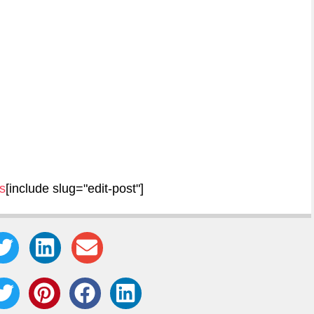
s
[include slug="edit-post"]