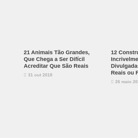
21 Animais Tão Grandes,
12 Constr
Que Chega a Ser Difícil
Incrivelm
Acreditar Que São Reais
Divulgadas
Reais ou 
31 out 2018
26 maio 20