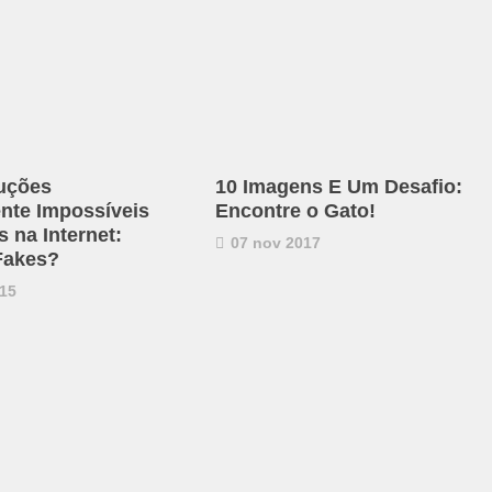
uções
10 Imagens E Um Desafio:
ente Impossíveis
Encontre o Gato!
 na Internet:
07 nov 2017
Fakes?
15