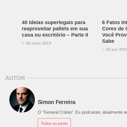
40 Ideias superlegais para
6 Fatos I
reaproveitar pallets em sua
Cores de 
casa ou escritório – Parte II
Você Prov
Sabe
26 maio 2014
02 jun 201
AUTOR
Simon Ferreira
O "General Crânio". Ex-podcaster, atualmente ana
Todos os posts