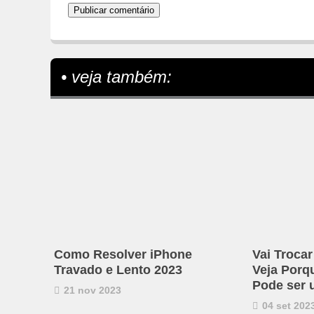
• veja também:
Como Resolver iPhone
Vai Troca
Travado e Lento 2023
Veja Porq
Pode ser
21 nov 2023
04 set 202