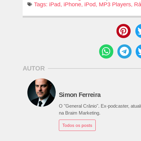
Tags:
iPad
,
iPhone
,
iPod
,
MP3 Players
,
Rá
AUTOR
Simon Ferreira
O "General Crânio". Ex-podcaster, atualm
na Braim Marketing.
Todos os posts