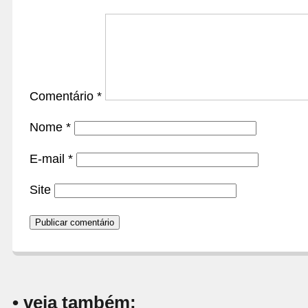
Comentário
*
Nome
*
E-mail
*
Site
• veja também: