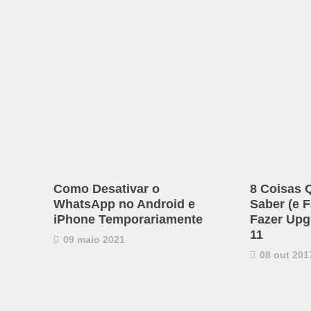
Como Desativar o
8 Coisas 
WhatsApp no Android e
Saber (e F
iPhone Temporariamente
Fazer Upg
11
09 maio 2021
08 out 201