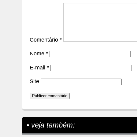
Comentário
*
Nome
*
E-mail
*
Site
• veja também: