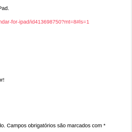
Pad.
alendar-for-ipad/id413698750?mt=8#ls=1
r!
do.
Campos obrigatórios são marcados com
*