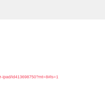
-for-ipad/id413698750?mt=8#ls=1