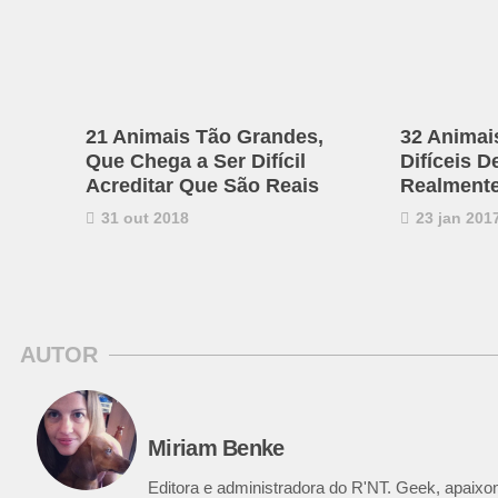
21 Animais Tão Grandes,
32 Animai
Que Chega a Ser Difícil
Difíceis D
Acreditar Que São Reais
Realmente
31 out 2018
23 jan 201
AUTOR
Miriam Benke
Editora e administradora do R'NT. Geek, apaixon