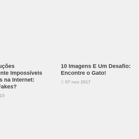
uções
10 Imagens E Um Desafio:
ente Impossíveis
Encontre o Gato!
 na Internet:
07 nov 2017
Fakes?
15