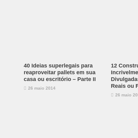
40 Ideias superlegais para
12 Constr
reaproveitar pallets em sua
Incrivelm
casa ou escritório – Parte II
Divulgadas
Reais ou 
26 maio 2014
26 maio 20