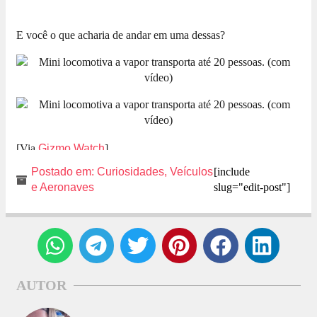
E você o que acharia de andar em uma dessas?
[Via
Gizmo Watch
]
Postado em:
Curiosidades
,
Veículos
[include
e Aeronaves
slug="edit-post"]
AUTOR