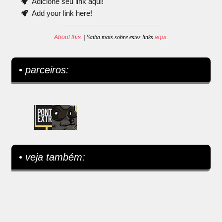
Adicione seu link aqui!
Add your link here!
About this
. | Saiba mais sobre estes links
aqui
.
• parceiros:
• veja também: