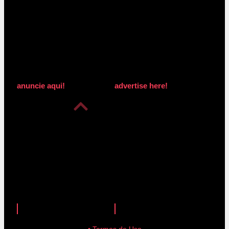
anuncie aqui!
advertise here!
anuncie aqui!
advertise here!
• Termos de Uso