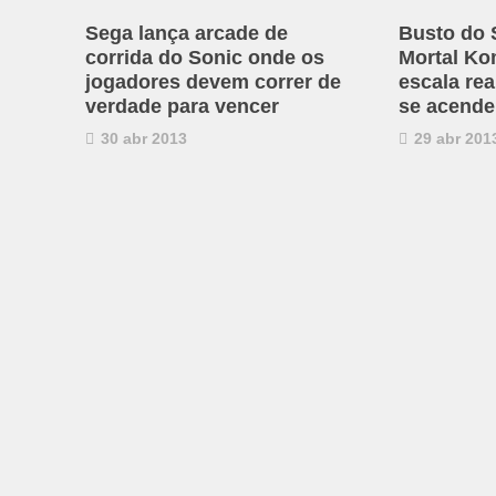
Sega lança arcade de
Busto do 
corrida do Sonic onde os
Mortal Ko
jogadores devem correr de
escala rea
verdade para vencer
se acend
30 abr 2013
29 abr 201