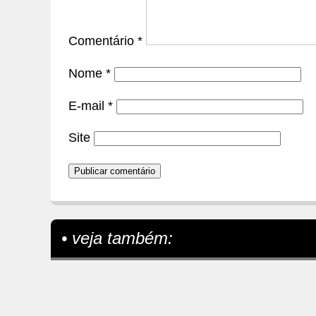
Comentário
*
Nome
*
E-mail
*
Site
• veja também: