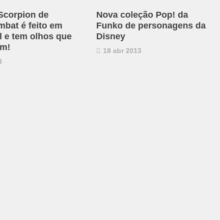
Scorpion de
Nova coleção Pop! da
mbat é feito em
Funko de personagens da
l e tem olhos que
Disney
em!
18 abr 2013
3