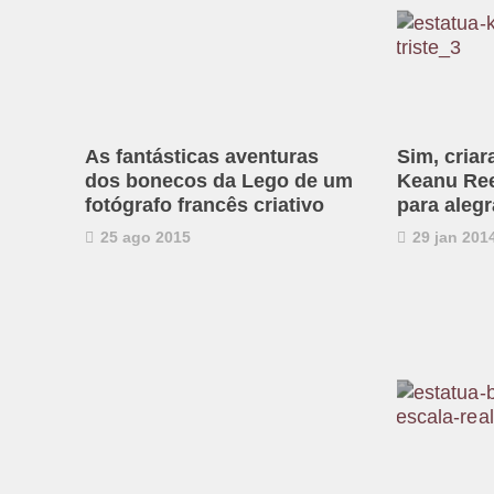
As fantásticas aventuras
Sim, cria
dos bonecos da Lego de um
Keanu Ree
fotógrafo francês criativo
para alegr
25 ago 2015
29 jan 201