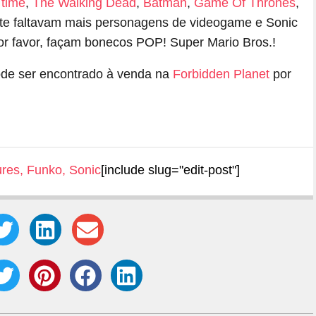
 time
,
The Walking Dead
,
Batman
,
Game Of Thrones
,
te faltavam mais personagens de videogame e Sonic
or favor, façam bonecos POP! Super Mario Bros.!
ode ser encontrado à venda na
Forbidden Planet
por
ures
,
Funko
,
Sonic
[include slug="edit-post"]