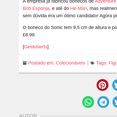
A empresa já fabricou bonecos de
Adventure
Bob Esponja
, e até do
He-Man
, mas realmen
sem dúvida era um ótimo candidato! Agora p
O boneco do Sonic tem 9,5 cm de altura e p
£8.99.
[
GeekAlerts
]
Postado em:
Colecionáveis
Tags:
Fig
AUTOR