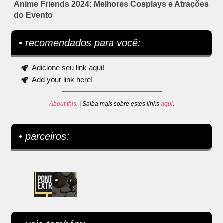
Anime Friends 2024: Melhores Cosplays e Atrações
do Evento
• recomendados para você:
Adicione seu link aqui!
Add your link here!
About this
. | Saiba mais sobre estes links
aqui
.
• parceiros: