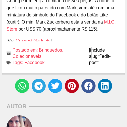
Chang e tem edição limitada de 300 peças. O boneco,
que ficou muito parecido com Mark, vem até com uma
miniatura do simbolo do Facebook e do botão Like
(curtir). O mini Mark Zuckerberg está a venda na
M.I.C.
Store
por US$ 70 (aproximadamente R$ 115).
[Via
Craziest Gadgets
]
Postado em:
Brinquedos
,
[include
Colecionáveis
slug="edit-
Tags:
Facebook
post"]
AUTOR