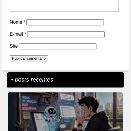
Nome
*
E-mail
*
Site
• posts recentes