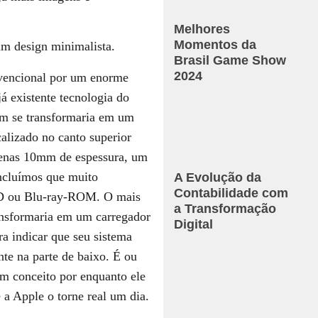
Melhores
Momentos da
Brasil Game Show
2024
nvencional por um enorme
á existente tecnologia do
m se transformaria em um
lizado no canto superior
enas 10mm de espessura, um
oncluímos que muito
A Evolução da
Contabilidade com
VD ou Blu-ray-ROM. O mais
a Transformação
ransformaria em um carregador
Digital
ra indicar que seu sistema
ante na parte de baixo. É ou
um conceito por enquanto ele
a Apple o torne real um dia.