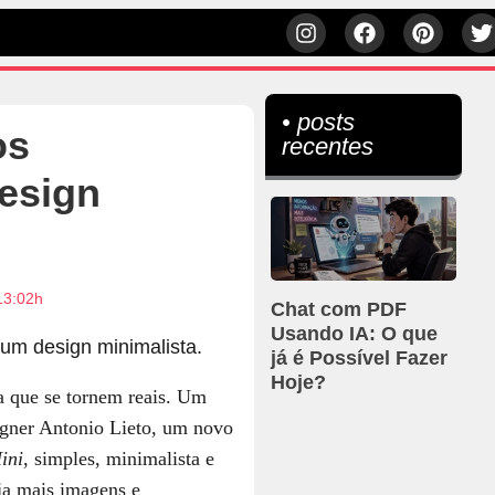
• posts
os
recentes
design
13:02h
Chat com PDF
Usando IA: O que
já é Possível Fazer
Hoje?
a que se tornem reais. Um
igner Antonio Lieto, um novo
ini
, simples, minimalista e
ja mais imagens e