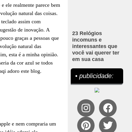
 e ele realmente parece bem
volução natural das coisas.
m teclado assim com
sugestão de inovação. A
23 Relógios
 pouco graças a pessoas que
incomuns e
volução natural das
interessantes que
você vai querer ter
im, esta é a minha opinião.
em sua casa
ria da cor azul se todos
qi adoro este blog.
• publicidade:
a apple e nem compraria um