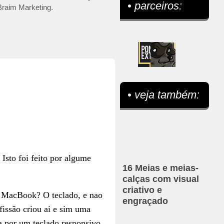
• parceiros:
 Braim Marketing.
• veja também:
 Isto foi feito por algume
16 Meias e meias-
calças com visual
criativo e
um MacBook? O teclado, e nao
engraçado
issão criou ai e sim uma
a por um teclado responsivo