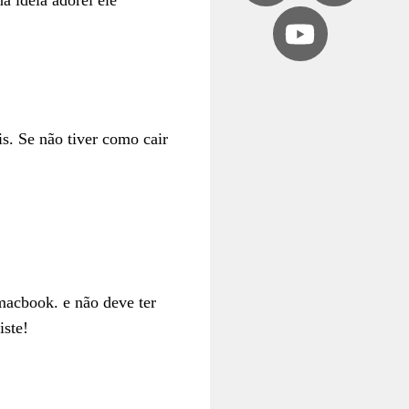
 idéia adorei ele
is. Se não tiver como cair
 macbook. e não deve ter
iste!