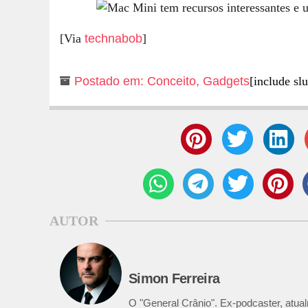
[Via
technabob
]
Postado em:
Conceito
,
Gadgets
[include sl
AUTOR
Simon Ferreira
O "General Crânio". Ex-podcaster, atual