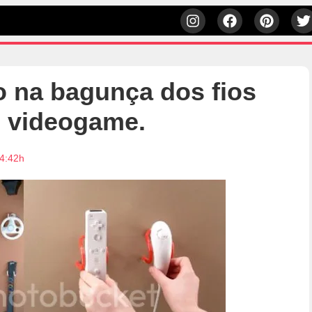
to na bagunça dos fios
u videogame.
14:42h