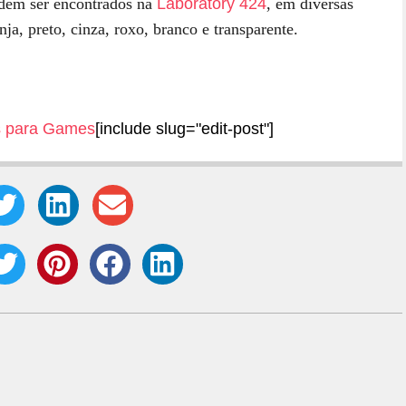
odem ser encontrados na
Laboratory 424
, em diversas
ja, preto, cinza, roxo, branco e transparente.
s para Games
[include slug="edit-post"]