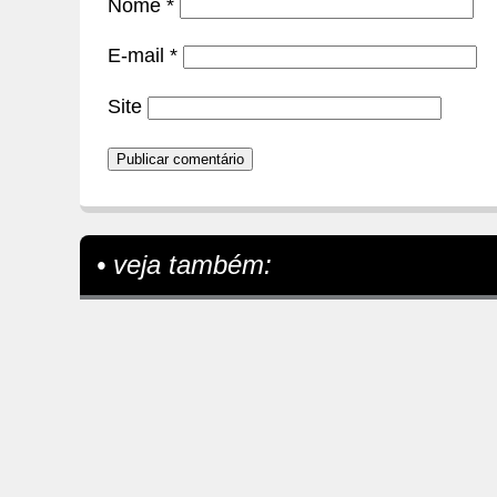
Nome
*
E-mail
*
Site
• veja também: