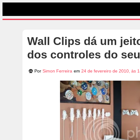
Wall Clips dá um jei
dos controles do se
Por
Simon Ferreira
em
24 de fevereiro de 2010, às 