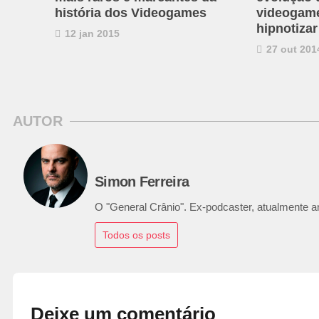
história dos Videogames
videogame
hipnotizar
12 jan 2015
27 out 201
AUTOR
Simon Ferreira
O "General Crânio". Ex-podcaster, atualmente ana
Todos os posts
Deixe um comentário