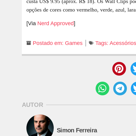
custa US$ 9.95 (aprox. R$ 18). Os Wall Clips p
opções de cores como vermelho, verde, azul, laran
[Via
Nerd Approved
]
Postado em:
Games
Tags:
Acessório
AUTOR
Simon Ferreira