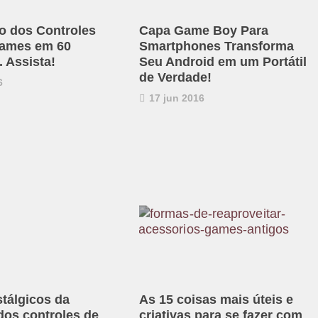
o dos Controles
Capa Game Boy Para
games em 60
Smartphones Transforma
 Assista!
Seu Android em um Portátil
de Verdade!
6
17 jun 2016
stálgicos da
As 15 coisas mais úteis e
dos controles de
criativas para se fazer com