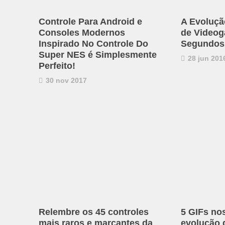
Controle Para Android e
A Evoluçã
Consoles Modernos
de Video
Inspirado No Controle Do
Segundos.
Super NES é Simplesmente
28 jun 201
Perfeito!
30 nov 2017
Relembre os 45 controles
5 GIFs no
mais raros e marcantes da
evolução 