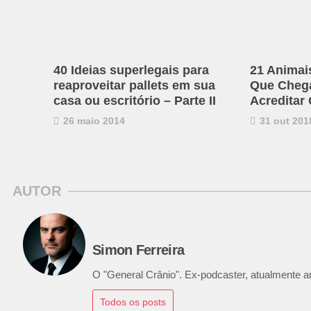
40 Ideias superlegais para
21 Animai
reaproveitar pallets em sua
Que Chega 
casa ou escritório – Parte II
Acreditar
26 maio 2014
31 out 201
AUTOR
Simon Ferreira
O "General Crânio". Ex-podcaster, atualmente ana
Todos os posts