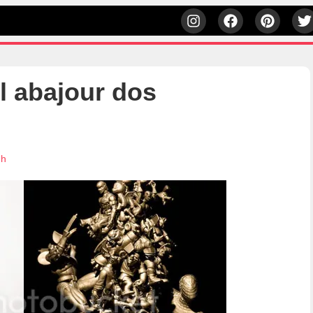
l abajour dos
7h