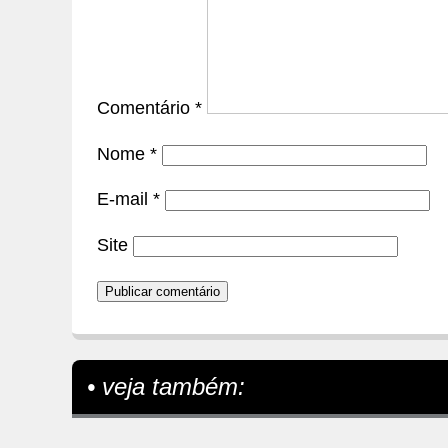
Comentário
*
Nome
*
E-mail
*
Site
• veja também: