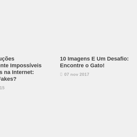
uções
10 Imagens E Um Desafio:
ente Impossíveis
Encontre o Gato!
 na Internet:
07 nov 2017
Fakes?
15