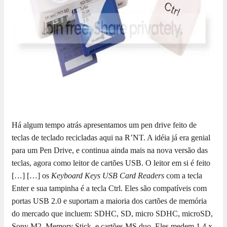
Há algum tempo atrás apresentamos um pen drive feito de
teclas de teclado recicladas aqui na R’NT. A idéia já era genial
para um Pen Drive, e continua ainda mais na nova versão das
teclas, agora como leitor de cartões USB. O leitor em si é feito
[…]
[…] os
Keyboard Keys USB Card Readers
com a tecla
Enter e sua tampinha é a tecla Ctrl. Eles são compatíveis com
portas USB 2.0 e suportam a maioria dos cartões de memória
do mercado que incluem: SDHC, SD, micro SDHC, microSD,
Sony M2, Memory Stick, e cartões MS duo. Eles medem 1,4 x