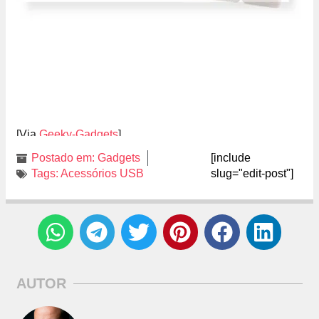
[Via
Geeky-Gadgets
]
Postado em:
Gadgets
[include
Tags:
Acessórios USB
slug="edit-post"]
AUTOR