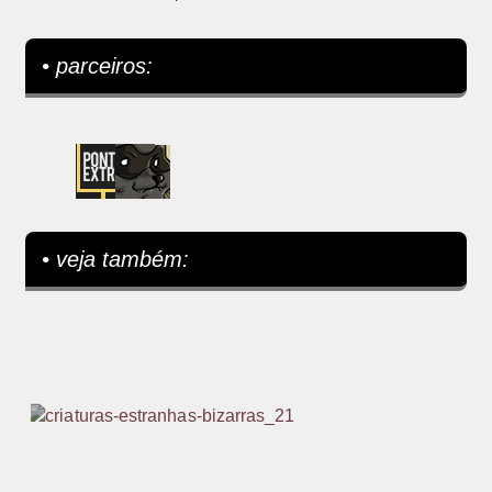
• parceiros:
• veja também: