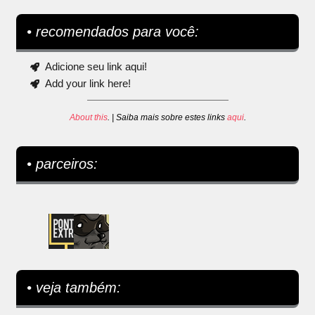
• recomendados para você:
Adicione seu link aqui!
Add your link here!
About this
. | Saiba mais sobre estes links
aqui
.
• parceiros:
• veja também: