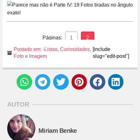
Páginas:
1
2
Postado em:
-Listas
,
Curiosidades
,
[include
Foto e Imagem
slug="edit-post"]
AUTOR
Miriam Benke