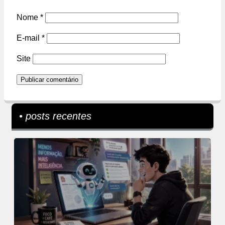
Nome
*
E-mail
*
Site
• posts recentes