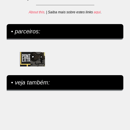
About this
. | Saiba mais sobre estes links
aqui
.
• parceiros:
• veja também: