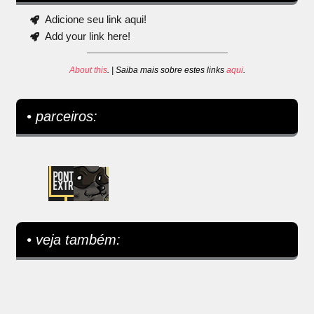
Adicione seu link aqui!
Add your link here!
About this
. | Saiba mais sobre estes links
aqui
.
• parceiros:
• veja também: