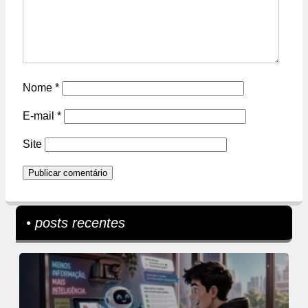
Nome
*
E-mail
*
Site
• posts recentes