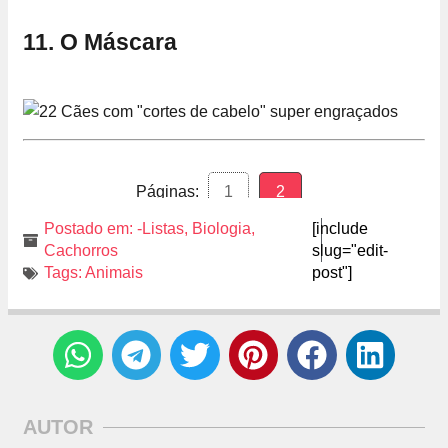
11. O Máscara
Páginas:
1
2
Postado em:
-Listas
,
Biologia
,
[include
Cachorros
slug="edit-
Tags:
Animais
post"]
AUTOR