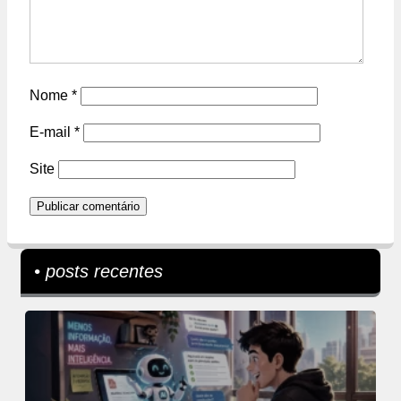
Nome
*
E-mail
*
Site
• posts recentes