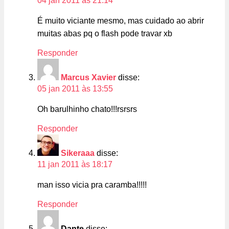
04 jan 2011 às 21:14
É muito viciante mesmo, mas cuidado ao abrir
muitas abas pq o flash pode travar xb
Responder
Marcus Xavier
disse:
05 jan 2011 às 13:55
Oh barulhinho chato!!!rsrsrs
Responder
Sikeraaa
disse:
11 jan 2011 às 18:17
man isso vicia pra caramba!!!!!
Responder
Dante
disse: