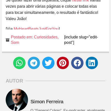
Se quiser fazer uma orquestra, clique
neste link
várias
vezes para abrir várias páginas e colocar todas elas
para tocar simultaneamente, o resultado é fantástico!
Valeu João!
[Via
MyHeartBeatsJustForYou
]
Postado em:
Curiosidades
,
[include slug="edit-
Som
post"]
AUTOR
Simon Ferreira
O "General Crânio". Ex-podcaster, atualmente