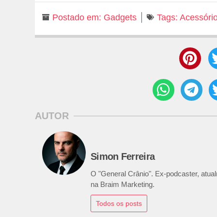
Postado em:
Gadgets
Tags:
Acessóri
AUTOR
Simon Ferreira
O "General Crânio". Ex-podcaster, atualm
na Braim Marketing.
Todos os posts