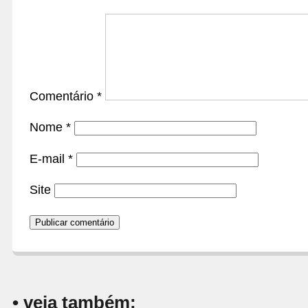
Comentário
*
Nome
*
E-mail
*
Site
• veja também: