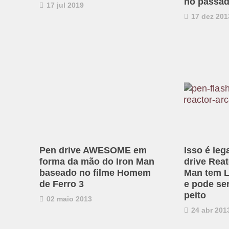
no passa
17 jul 2019
17 dez 201
Pen drive AWESOME em
Isso é leg
forma da mão do Iron Man
drive Reat
baseado no filme Homem
Man tem L
de Ferro 3
e pode se
peito
02 maio 2013
24 abr 201