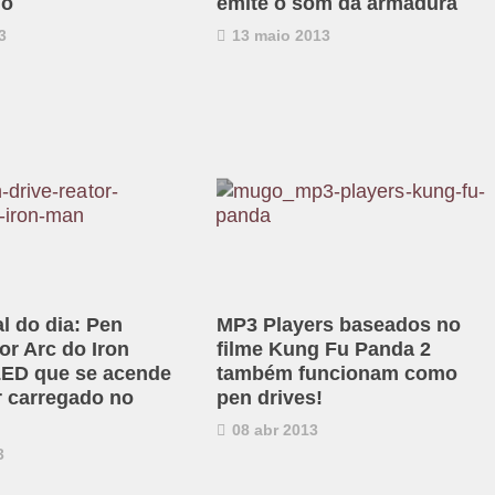
do
emite o som da armadura
3
13 maio 2013
al do dia: Pen
MP3 Players baseados no
or Arc do Iron
filme Kung Fu Panda 2
ED que se acende
também funcionam como
r carregado no
pen drives!
08 abr 2013
3