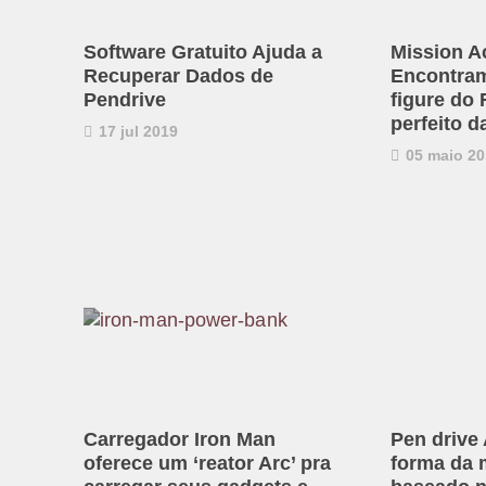
Software Gratuito Ajuda a
Mission A
Recuperar Dados de
Encontram
Pendrive
figure do
perfeito d
17 jul 2019
05 maio 20
Carregador Iron Man
Pen driv
oferece um ‘reator Arc’ pra
forma da 