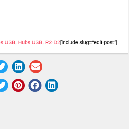
os USB
,
Hubs USB
,
R2-D2
[include slug="edit-post"]