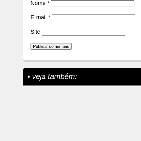
Nome
*
E-mail
*
Site
• veja também: