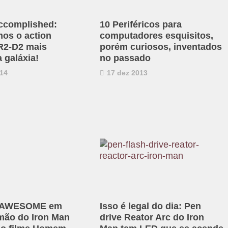
ccomplished:
10 Periféricos para
os o action
computadores esquisitos,
 R2-D2 mais
porém curiosos, inventados
a galáxia!
no passado
14
17 dez 2013
e AWESOME em
Isso é legal do dia: Pen
mão do Iron Man
drive Reator Arc do Iron