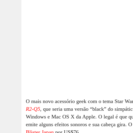
O mais novo acessório geek com o tema Star W
R2-Q5
, que seria uma versão “black” do simpát
Windows e Mac OS X da Apple. O legal é que qua
emite alguns efeitos sonoros e sua cabeça gira. 
Blister Japan
por US$76.