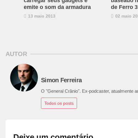
carregar seus gadgets e
baseado 
emite o som da armadura
de Ferro 3
13 maio 2013
02 maio 20
AUTOR
Simon Ferreira
O "General Crânio". Ex-podcaster, atualmente ana
Todos os posts
Deixe um comentário