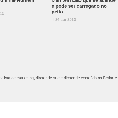
no filme Homem
Man tem LED que se acende
e pode ser carregado no
peito
13
24 abr 2013
lista de marketing, diretor de arte e diretor de conteúdo na Braim M