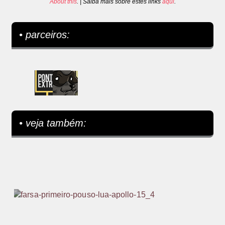
About this
. | Saiba mais sobre estes links
aqui
.
• parceiros:
• veja também: