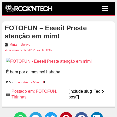
FOTOFUN – Eeeei! Preste
atenção em mim!
Miriam Benke
9 de março de 2012, às 16:03h
É bem por aí mesmo! hahaha
[Via
Laughing Squid
]
Postado em:
FOTOFUN
,
[include slug="edit-
Tirinhas
post"]