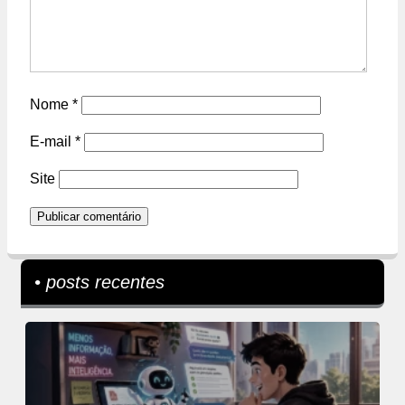
Nome
*
E-mail
*
Site
• posts recentes