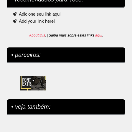
Adicione seu link aqui!
Add your link here!
About this
. | Saiba mais sobre estes links
aqui
.
• parceiros:
• veja também: