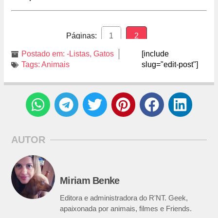
Páginas:
1
2
Postado em:
-Listas
,
Gatos
[include
Tags:
Animais
slug="edit-post"]
AUTOR
Miriam Benke
Editora e administradora do R'NT. Geek,
apaixonada por animais, filmes e Friends.