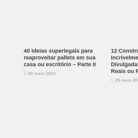
40 Ideias superlegais para
12 Constr
reaproveitar pallets em sua
Incrivelm
casa ou escritório – Parte II
Divulgadas
Reais ou 
26 maio 2014
26 maio 20