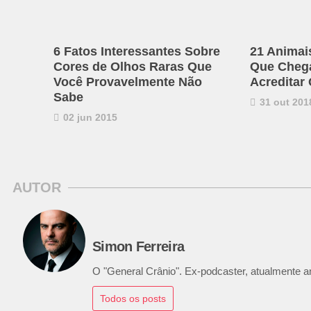
6 Fatos Interessantes Sobre
21 Animai
Cores de Olhos Raras Que
Que Chega 
Você Provavelmente Não
Acreditar
Sabe
31 out 201
02 jun 2015
AUTOR
Simon Ferreira
O "General Crânio". Ex-podcaster, atualmente ana
Todos os posts