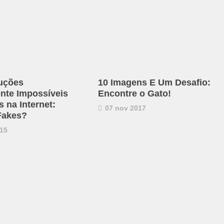
uções
10 Imagens E Um Desafio:
ente Impossíveis
Encontre o Gato!
 na Internet:
07 nov 2017
Fakes?
15