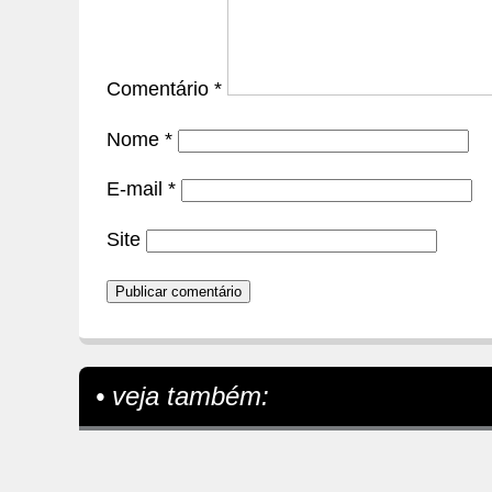
Comentário
*
Nome
*
E-mail
*
Site
• veja também: