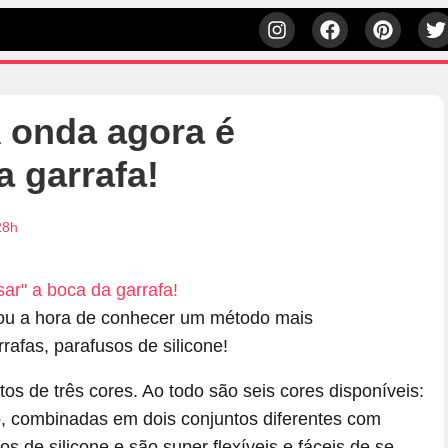
A onda agora é
a garrafa!
28h
gou a hora de conhecer um método mais
rrafas, parafusos de silicone!
s de três cores. Ao todo são seis cores disponíveis:
ho, combinadas em dois conjuntos diferentes com
os de silicone e são super flexíveis e fáceis de se