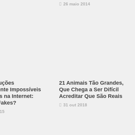
26 maio 2014
uções
21 Animais Tão Grandes,
ente Impossíveis
Que Chega a Ser Difícil
 na Internet:
Acreditar Que São Reais
Fakes?
31 out 2018
15