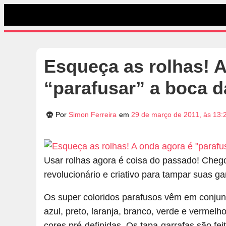
Esqueça as rolhas! 
“parafusar” a boca d
Por
Simon Ferreira
em
29 de março de 2011, às 13:
Usar rolhas agora é coisa do passado! Che
revolucionário e criativo para tampar suas ga
Os super coloridos parafusos vêm em conjunto
azul, preto, laranja, branco, verde e vermel
cores pré-definidas. Os tapa-garrafas são feit