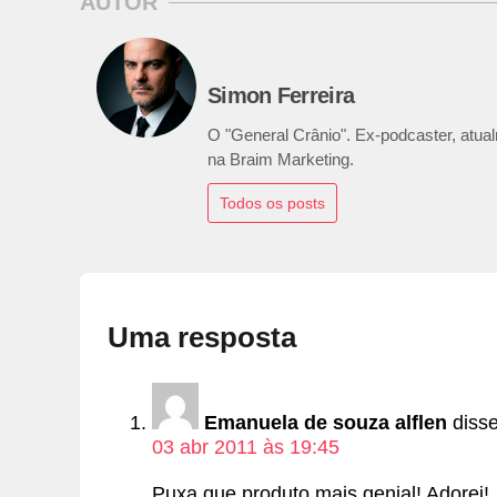
AUTOR
Simon Ferreira
O "General Crânio". Ex-podcaster, atualm
na Braim Marketing.
Todos os posts
Uma resposta
Emanuela de souza alflen
disse
03 abr 2011 às 19:45
Puxa que produto mais genial! Adorei!