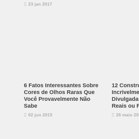
23 jan 2017
6 Fatos Interessantes Sobre
12 Constr
Cores de Olhos Raras Que
Incrivelm
Você Provavelmente Não
Divulgadas
Sabe
Reais ou 
02 jun 2015
26 maio 20