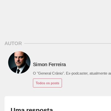
AUTOR
Simon Ferreira
O "General Crânio". Ex-podcaster, atualmente ana
Todos os posts
Uma resposta