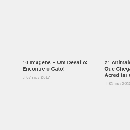
10 Imagens E Um Desafio:
21 Animai
Encontre o Gato!
Que Chega 
Acreditar
07 nov 2017
31 out 201