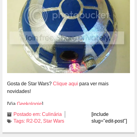
Gosta de Star Wars?
Clique aqui
para ver mais
novidades!
[Via
Geekologie
]
Postado em:
Culinária
[include
Tags:
R2-D2
,
Star Wars
slug="edit-post"]