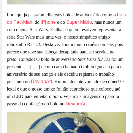
Por aqui já passaram diversos bolos de aniversário como o
bolo
do Pac-Man
, do
iPhone
e do
Super Mário
, mas nunca um
com o tema Star Wars. E olha só quem resolveu representar a
série Star Wars mais uma vez, o nosso simpático amigo
robozinho R2-D2. Desta vez foram muito cruéis com ele, pois
parece que teve sua cabeça decapitada para ser servida no
prato. Coitado! O bolo de aniversário
Star Wars R2-D2
foi um
presente […]
[…] de um cara chamado Goblin Queeen para o
aniversário de seu amigo e ele decidiu registrar o trabalho
postando no
DevianArt
. Humm, deu até vontade de comer! O
legal é que o nosso amigo foi tão caprichoso que colocou até
um LED para enfeitar o bolo. Veja mais imagens do passo-a-
passo da confecção do bolo no
DevianArt
.