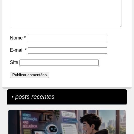
Nome
*
E-mail
*
Site
• posts recentes