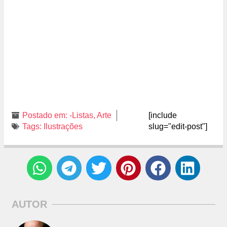
Postado em:
-Listas
,
Arte
[include
Tags:
Ilustrações
slug="edit-post"]
AUTOR