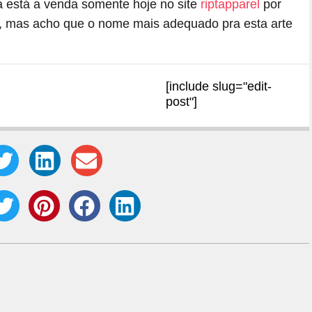
a está a venda somente hoje no site
riptapparel
por
l, mas acho que o nome mais adequado pra esta arte
[include slug="edit-
post"]