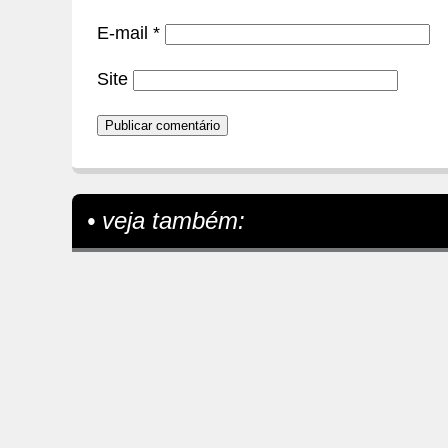
E-mail
*
Site
• veja também: