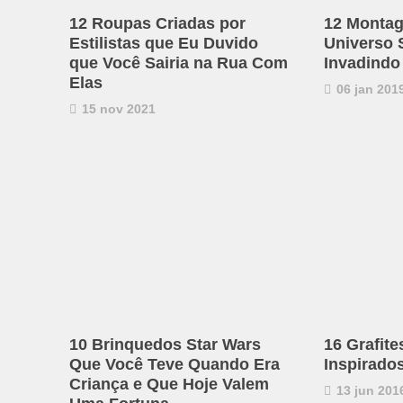
12 Roupas Criadas por
12 Montag
Estilistas que Eu Duvido
Universo 
que Você Sairia na Rua Com
Invadindo
Elas
06 jan 201
15 nov 2021
10 Brinquedos Star Wars
16 Grafite
Que Você Teve Quando Era
Inspirado
Criança e Que Hoje Valem
13 jun 201