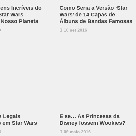
ens Incríveis do
Como Seria a Versão ‘Star
Star Wars
Wars’ de 14 Capas de
 Nosso Planeta
Álbuns de Bandas Famosas
9
10 set 2016
s Legais
E se… As Princesas da
s em Star Wars
Disney fossem Wookies?
6
09 maio 2016