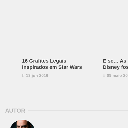
16 Grafites Legais
E se… As 
Inspirados em Star Wars
Disney f
13 jun 2016
09 maio 20
AUTOR