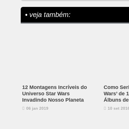
• veja também:
12 Montagens Incríveis do
Como Seri
Universo Star Wars
Wars’ de 
Invadindo Nosso Planeta
Álbuns d
06 jan 2019
10 set 201