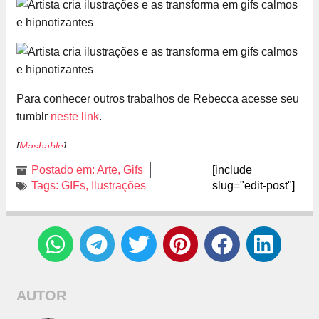
Para conhecer outros trabalhos de Rebecca acesse seu
tumblr
neste link
.
[
Mashable
]
Postado em:
Arte
,
Gifs
[include
Tags:
GIFs
,
Ilustrações
slug="edit-post"]
AUTOR