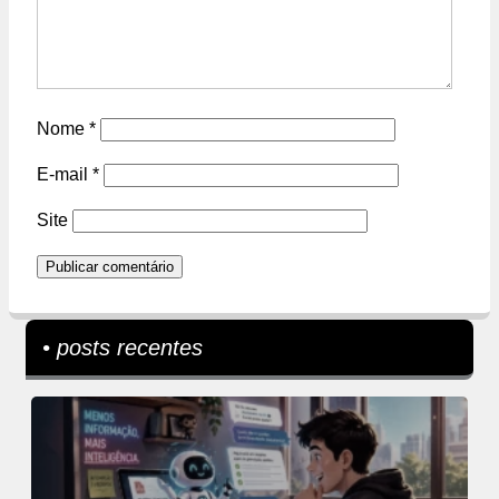
Nome
*
E-mail
*
Site
• posts recentes