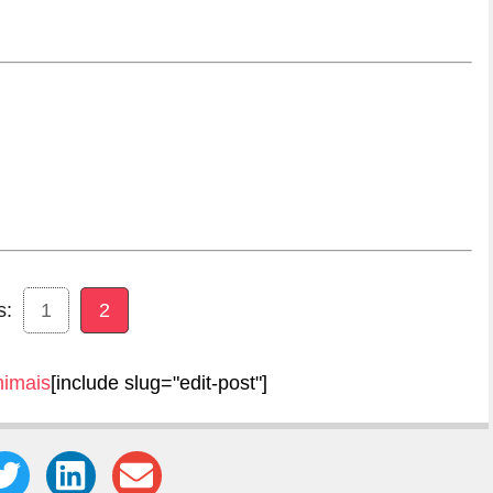
s:
1
2
nimais
[include slug="edit-post"]