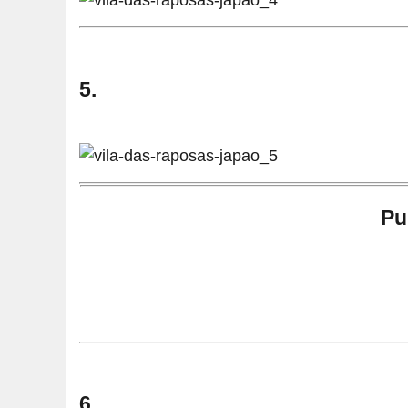
5.
Pu
6.