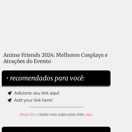
Anime Friends 2024: Melhores Cosplays e
Atrações do Evento
• recomendados para você:
Adicione seu link aqui!
Add your link here!
About this
. | Saiba mais sobre estes links
aqui
.