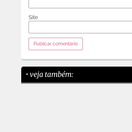
Site
• veja também: