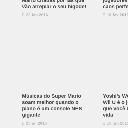
Mario criadas por fãs que
jogadores
vão arrepiar o seu bigode!
caos perfe
22 fev 2016
18 fev 201
Músicas do Super Mario
Yoshi’s W
soam melhor quando o
Wii U é o 
piano é um console NES
que você 
gigante
vida
29 jul 2015
19 jun 201