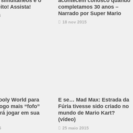
 simultâneos é o
acontecem conosco quando
ito! Assista!
completamos 30 anos –
Narrado por Super Mario
6
18 nov 2015
ooly World para
E se… Mad Max: Estrada da
jogo mais “fofo”
Fúria tivesse sido criado no
irá jogar em sua
mundo de Mario Kart?
(vídeo)
5
25 maio 2015