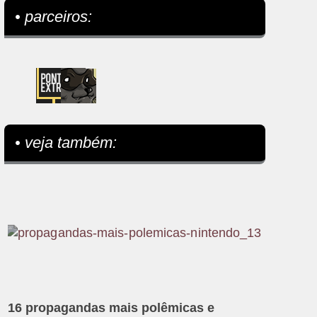
• parceiros:
• veja também:
16 propagandas mais polêmicas e