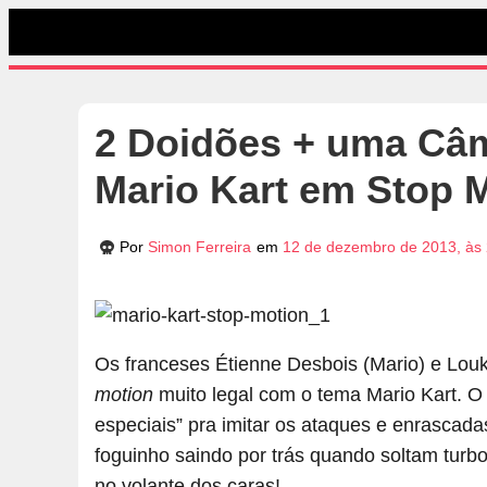
2 Doidões + uma Câm
Mario Kart em Stop M
Por
Simon Ferreira
em
12 de dezembro de 2013, às
Os franceses Étienne Desbois (Mario) e Louk
motion
muito legal com o tema Mario Kart. O 
especiais” pra imitar os ataques e enrasca
foguinho saindo por trás quando soltam turbo!
no volante dos caras!